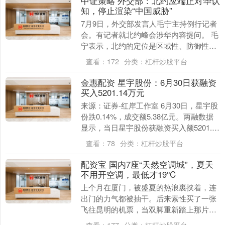
中证策略 外交部：北约应端正对华认
知，停止渲染“中国威胁”
7月9日，外交部发言人毛宁主持例行记者
会。有记者就北约峰会涉华内容提问。 毛
宁表示，北约的定位是区域性、防御性联
盟，具有明确的职责范围和地理界限，不
查看：
172
分类：
杠杆炒股平台
要总是拿中国....
金惠配资 星宇股份：6月30日获融资
买入5201.14万元
来源：证券-红岸工作室 6月30日，星宇股
份跌0.14%，成交额5.38亿元。两融数据
显示，当日星宇股份获融资买入额5201.14
万元，融资偿还3663.27万....
查看：
78
分类：
杠杆炒股平台
配资宝 国内7座“天然空调城”，夏天
不用开空调，最低才19℃
上个月在厦门，被盛夏的热浪裹挟着，连
出门的力气都被抽干。后来索性买了一张
飞往昆明的机票，当双脚重新踏上那片土
地，迎面扑来21℃的清风，紧绷的神经和