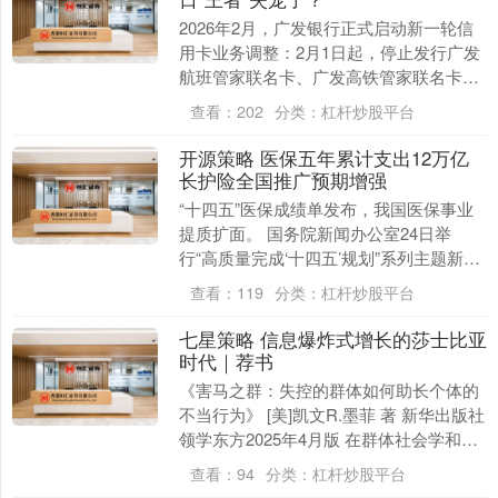
2026年2月，广发银行正式启动新一轮信
用卡业务调整：2月1日起，停止发行广发
航班管家联名卡、广发高铁管家联名卡等5
张联名信用卡；2月11日，将进一步下线
查看：
202
分类：
杠杆炒股平台
广发乐....
开源策略 医保五年累计支出12万亿
长护险全国推广预期增强
“十四五”医保成绩单发布，我国医保事业
提质扩面。 国务院新闻办公室24日举
行“高质量完成‘十四五’规划”系列主题新闻
发布会。国家医疗保障局局长章轲表
查看：
119
分类：
杠杆炒股平台
示，“十四五....
七星策略 信息爆炸式增长的莎士比亚
时代｜荐书
《害马之群：失控的群体如何助长个体的
不当行为》 [美]凯文R.墨菲 著 新华出版社
领学东方2025年4月版 在群体社会学和心
理学领域，最知名也争议最大的著作，
查看：
94
分类：
杠杆炒股平台
无....