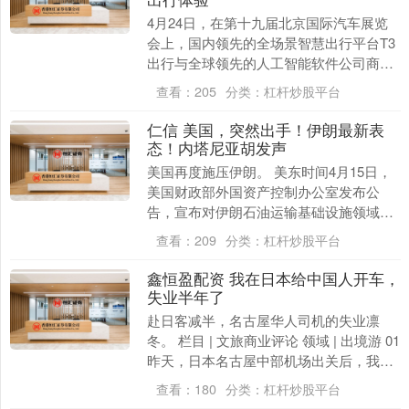
4月24日，在第十九届北京国际汽车展览
会上，国内领先的全场景智慧出行平台T3
出行与全球领先的人工智能软件公司商汤
绝影正式宣布达成战略合作。双方将着眼
查看：
205
分类：
杠杆炒股平台
未来Robo....
仁信 美国，突然出手！伊朗最新表
态！内塔尼亚胡发声
美国再度施压伊朗。 美东时间4月15日，
美国财政部外国资产控制办公室发布公
告，宣布对伊朗石油运输基础设施领域加
大施压，将总计20多个实体、个人和船只
查看：
209
分类：
杠杆炒股平台
列为新制裁对....
鑫恒盈配资 我在日本给中国人开车，
失业半年了
赴日客减半，名古屋华人司机的失业凛
冬。 栏目 | 文旅商业评论 领域 | 出境游 01
昨天，日本名古屋中部机场出关后，我在
接机人群里扫了好几圈，才认出司机林
查看：
180
分类：
杠杆炒股平台
桑。....