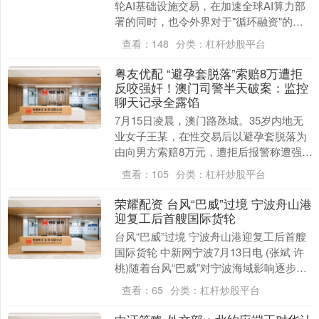
轮AI基础设施交易，在加速全球AI算力部
署的同时，也令外界对于"循环融资"的担
忧再度升温。 英伟达与韩国....
查看：
148
分类：
杠杆炒股平台
粤友优配 “避孕套脱落”索赔8万遭拒
反咬强奸！澳门司警半天破案：监控
聊天记录全露馅
7月15日凌晨，澳门路氹城。35岁内地无
业女子王某，在性交易后以避孕套脱落为
由向男方索赔8万元，遭拒后报警称遭强
奸。司警半天内调取监控、通讯记录、体
查看：
105
分类：
杠杆炒股平台
检报告，三项....
荣耀配资 台风“巴威”过境 宁波舟山港
迎复工后首艘国际货轮
台风“巴威”过境 宁波舟山港迎复工后首艘
国际货轮 中新网宁波7月13日电 (张斌 许
桃)随着台风“巴威”对宁波海域影响逐步消
退，宁波舟山港全面解除防台风管控，
查看：
65
分类：
杠杆炒股平台
港....