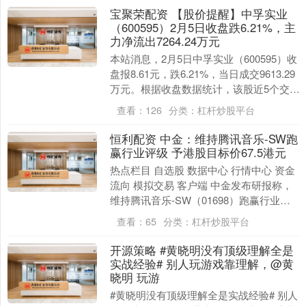
宝聚荣配资 【股价提醒】中孚实业
（600595）2月5日收盘跌6.21%，主
力净流出7264.24万元
本站消息，2月5日中孚实业（600595）收
盘报8.61元，跌6.21%，当日成交9613.29
万元。根据收盘数据统计，该股近5个交易
日中有3日跌幅超5%。前1....
查看：
126
分类：
杠杆炒股平台
恒利配资 中金：维持腾讯音乐-SW跑
赢行业评级 予港股目标价67.5港元
热点栏目 自选股 数据中心 行情中心 资金
流向 模拟交易 客户端 中金发布研报称，
维持腾讯音乐-SW（01698）跑赢行业评
级，予港股目标价67.5港元，对应2....
查看：
65
分类：
杠杆炒股平台
开源策略 #黄晓明没有顶级理解全是
实战经验# 别人玩游戏靠理解，@黄
晓明 玩游
#黄晓明没有顶级理解全是实战经验# 别人