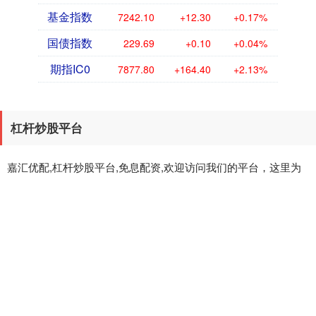
基金指数
7242.10
+12.30
+0.17%
国债指数
229.69
+0.10
+0.04%
期指IC0
7877.80
+164.40
+2.13%
杠杆炒股平台
嘉汇优配,杠杆炒股平台,免息配资,欢迎访问我们的平台，这里为
您提供专业的股票加杠杆服务，让您的投资更具灵活性和潜力。
我们致力于为用户提供安全、透明的交易环境，支持多种杠杆比
例选择，帮助您在股市中放大收益。无论是新手还是资深投资
者，都能在这里找到适合自己的杠杆工具和策略。平台操作便
捷，资金管理高效，实时行情更新，让您紧跟市场动态。立即加
入，开启您的财富增值之旅！
话题标签