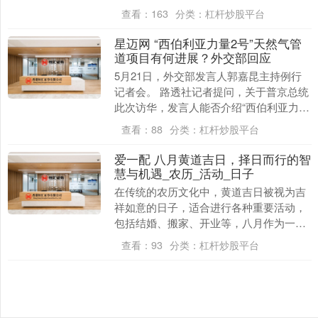
落实维护人民群众生命财产安全 新华社记
查看：
163
分类：
杠杆炒股平台
者 5月2....
星迈网 “西伯利亚力量2号”天然气管
道项目有何进展？外交部回应
5月21日，外交部发言人郭嘉昆主持例行
记者会。 路透社记者提问，关于普京总统
此次访华，发言人能否介绍“西伯利亚力量
2号”天然气管道项目的进展？ 郭嘉昆表
查看：
88
分类：
杠杆炒股平台
示，在两....
爱一配 八月黄道吉日，择日而行的智
慧与机遇_农历_活动_日子
在传统的农历文化中，黄道吉日被视为吉
祥如意的日子，适合进行各种重要活动，
包括结婚、搬家、开业等，八月作为一年
中的第八个月，其黄道吉日的选择尤为受
查看：
93
分类：
杠杆炒股平台
到重视,本文将为....