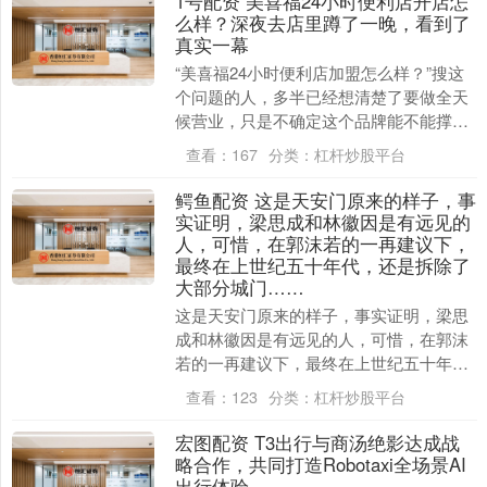
1号配资 美喜福24小时便利店开店怎
么样？深夜去店里蹲了一晚，看到了
真实一幕
“美喜福24小时便利店加盟怎么样？”搜这
个问题的人，多半已经想清楚了要做全天
候营业，只是不确定这个品牌能不能撑得
起24小时的运营。 24小时便利店和普通便
查看：
167
分类：
杠杆炒股平台
利店最....
鳄鱼配资 这是天安门原来的样子，事
实证明，梁思成和林徽因是有远见的
人，可惜，在郭沫若的一再建议下，
最终在上世纪五十年代，还是拆除了
大部分城门……
这是天安门原来的样子，事实证明，梁思
成和林徽因是有远见的人，可惜，在郭沫
若的一再建议下，最终在上世纪五十年
代，还是拆除了大部分城门…… 北京的天
查看：
123
分类：
杠杆炒股平台
安门在历史上一直....
宏图配资 T3出行与商汤绝影达成战
略合作，共同打造Robotaxi全场景AI
出行体验