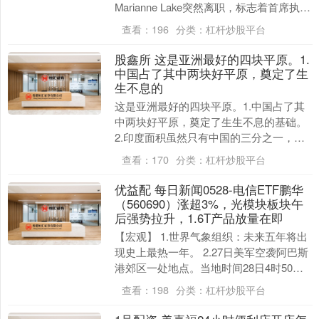
Marianne Lake突然离职，标志着首席执行
官杰米·戴蒙的接....
查看：
196
分类：
杠杆炒股平台
股鑫所 这是亚洲最好的四块平原。1.
中国占了其中两块好平原，奠定了生
生不息的
这是亚洲最好的四块平原。1.中国占了其
中两块好平原，奠定了生生不息的基础。
2.印度面积虽然只有中国的三分之一，但
肥沃的恒河平原也能养育14亿人。3.湄公
查看：
170
分类：
杠杆炒股平台
河平原曾....
优益配 每日新闻0528-电信ETF鹏华
（560690）涨超3%，光模块板块午
后强势拉升，1.6T产品放量在即
【宏观】 1.世界气象组织：未来五年将出
现史上最热一年。 2.27日美军空袭阿巴斯
港郊区一处地点。当地时间28日4时50
分，伊斯兰革命卫队对发动袭击的美军空
查看：
198
分类：
杠杆炒股平台
军基....