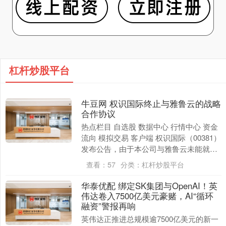
杠杆炒股平台
牛豆网 权识国际终止与雅鲁云的战略
合作协议
热点栏目 自选股 数据中心 行情中心 资金
流向 模拟交易 客户端 权识国际（00381）
发布公告，由于本公司与雅鲁云未能就合
作事项的重要条款达成进一步共识，所
查看：
57
分类：
杠杆炒股平台
以....
华泰优配 绑定SK集团与OpenAI！英
伟达卷入7500亿美元豪赌，AI“循环
融资”警报再响
英伟达正推进总规模逾7500亿美元的新一