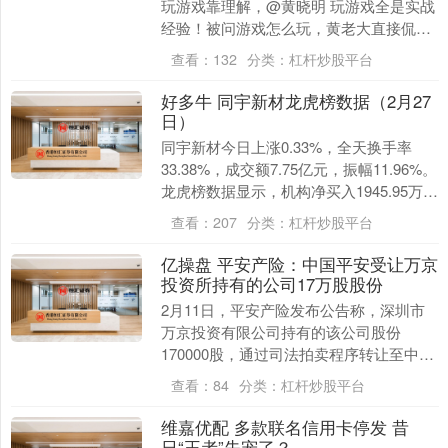
玩游戏靠理解，@黄晓明 玩游戏全是实战
经验！被问游戏怎么玩，黄老大直接侃侃
而谈，各种游戏玩法张口就来，全是游戏
查看：
132
分类：
杠杆炒股平台
套路，黄子....
好多牛 同宇新材龙虎榜数据（2月27
日）
同宇新材今日上涨0.33%，全天换手率
33.38%，成交额7.75亿元，振幅11.96%。
龙虎榜数据显示，机构净买入1945.95万
元，深股通净卖出1647.3....
查看：
207
分类：
杠杆炒股平台
亿操盘 平安产险：中国平安受让万京
投资所持有的公司17万股股份
2月11日，平安产险发布公告称，深圳市
万京投资有限公司持有的该公司股份
170000股，通过司法拍卖程序转让至中国
平安保险（集团）股份有限公司。该部分
查看：
84
分类：
杠杆炒股平台
股份占平安产....
维嘉优配 多款联名信用卡停发 昔
日“王者”失宠了？