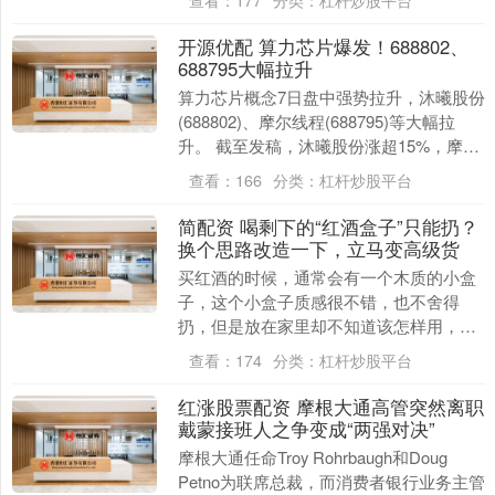
查看：
177
分类：
杠杆炒股平台
疲惫的身体，瞬....
开源优配 算力芯片爆发！688802、
688795大幅拉升
算力芯片概念7日盘中强势拉升，沐曦股份
(688802)、摩尔线程(688795)等大幅拉
升。 截至发稿，沐曦股份涨超15%，摩尔
线程涨约7%，芯原股份、全志科技....
查看：
166
分类：
杠杆炒股平台
简配资 喝剩下的“红酒盒子”只能扔？
换个思路改造一下，立马变高级货
买红酒的时候，通常会有一个木质的小盒
子，这个小盒子质感很不错，也不舍得
扔，但是放在家里却不知道该怎样用，就
这样不知不觉攒了好几个红酒盒子，到底
查看：
174
分类：
杠杆炒股平台
应该怎么用呢？ 如....
红涨股票配资 摩根大通高管突然离职
戴蒙接班人之争变成“两强对决”
摩根大通任命Troy Rohrbaugh和Doug
Petno为联席总裁，而消费者银行业务主管