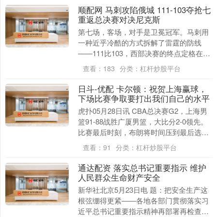
顺配网 马刺攻陷俄城 111-103夺抢七
重返总决赛对决尼克斯
第七场，客场，对手是卫冕冠军。马刺用
一种近乎冷酷的方式拆解了雷霆的防线
——111比103，西部决赛的终点定格在俄
克拉荷马城。系列赛从俄城赢球开始，又
查看：
183
分类：
杠杆炒股平台
在俄城赢球结....
日斗-优配 卡尔顿：祝贺上海赢球，
下场比赛争取要打出我们自己的水平
虎扑05月28日讯 CBA总决赛G2，上海男
篮91-88战胜广厦男篮，大比分2-0领先。
比赛最后时刻，布朗将时间压到最后选择
突破，古德温眼疾手快完成抢断，一条....
查看：
91
分类：
杠杆炒股平台
通达配资 落实总书记重要指示 维护
人民群众生命财产安全
新华社北京5月23日电 题：把安全生产这
根弦绷得更紧——各地各部门贯彻落实习
近平总书记重要指示精神再部署再检查再