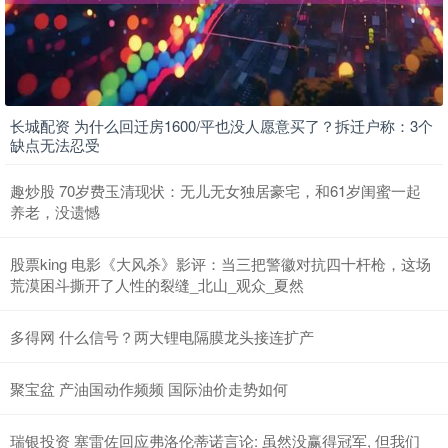
长城配资 为什么回迁房1600/平也没人愿意买了？拆迁户称：3个
缺点无法忍受
趣炒股 70岁费玉清现状：无儿无女独居豪宅，和61岁闺蜜一起
养老，没遗憾
股票king 电影《大风杀》影评：当三把警徽对抗四十杆枪，这场
荒漠困斗撕开了人性的裂缝_北山_观众_夏然
多得网 什么信号？两大锂电隔膜龙头接连扩产
聚宝盆 产油国动作频频 国际油价走势如何
瑞银投资 塞雷佐回应弗洛伦蒂诺言论: 虽然没赢得冠军, 但我们