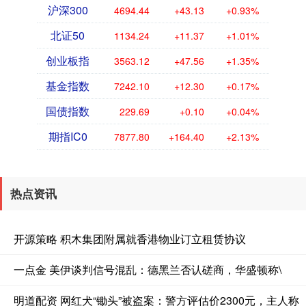
沪深300
4694.44
+43.13
+0.93%
北证50
1134.24
+11.37
+1.01%
创业板指
3563.12
+47.56
+1.35%
基金指数
7242.10
+12.30
+0.17%
国债指数
229.69
+0.10
+0.04%
期指IC0
7877.80
+164.40
+2.13%
热点资讯
开源策略 积木集团附属就香港物业订立租赁协议
一点金 美伊谈判信号混乱：德黑兰否认磋商，华盛顿称\
明道配资 网红犬“锄头”被盗案：警方评估价2300元，主人称