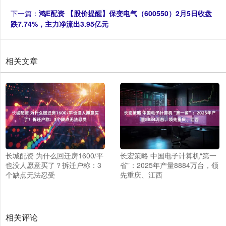
下一篇：
鸿E配资 【股价提醒】保变电气（600550）2月5日收盘
跌7.74%，主力净流出3.95亿元
相关文章
长城配资 为什么回迁房1600/平
长宏策略 中国电子计算机“第一
也没人愿意买了？拆迁户称：3
省”：2025年产量8884万台，领
个缺点无法忍受
先重庆、江西
相关评论