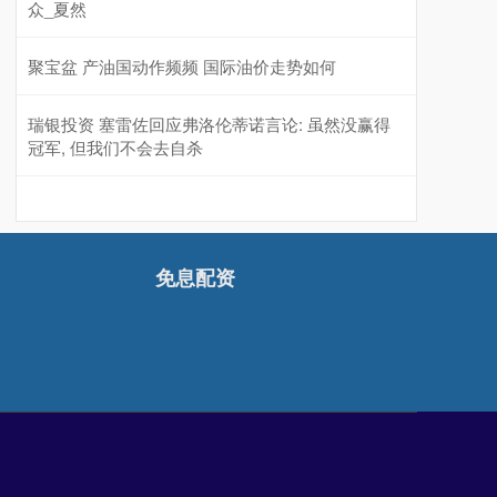
众_夏然
聚宝盆 产油国动作频频 国际油价走势如何
瑞银投资 塞雷佐回应弗洛伦蒂诺言论: 虽然没赢得
冠军, 但我们不会去自杀
免息配资