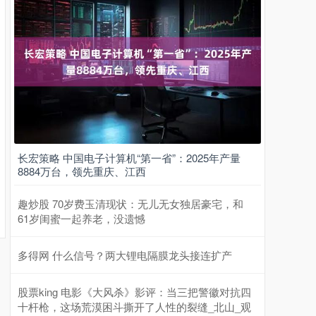
长宏策略 中国电子计算机“第一省”：2025年产量
8884万台，领先重庆、江西
趣炒股 70岁费玉清现状：无儿无女独居豪宅，和
61岁闺蜜一起养老，没遗憾
多得网 什么信号？两大锂电隔膜龙头接连扩产
股票king 电影《大风杀》影评：当三把警徽对抗四
十杆枪，这场荒漠困斗撕开了人性的裂缝_北山_观