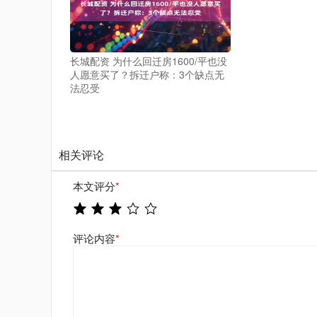
长城配资 为什么回迁房1600/平也没
人愿意买了？拆迁户称：3个缺点无
法忍受
相关评论
本文评分
*
评论内容
*