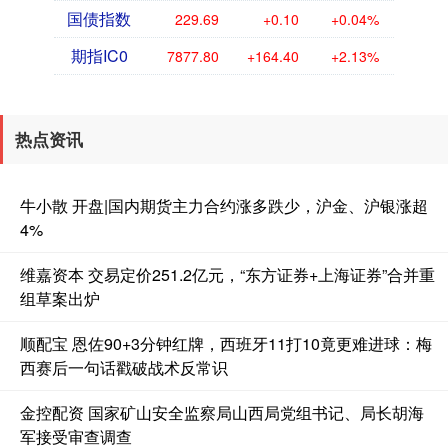
国债指数
229.69
+0.10
+0.04%
期指IC0
7877.80
+164.40
+2.13%
热点资讯
牛小散 开盘|国内期货主力合约涨多跌少，沪金、沪银涨超
4%
维嘉资本 交易定价251.2亿元，“东方证券+上海证券”合并重
组草案出炉
顺配宝 恩佐90+3分钟红牌，西班牙11打10竟更难进球：梅
西赛后一句话戳破战术反常识
金控配资 国家矿山安全监察局山西局党组书记、局长胡海
军接受审查调查