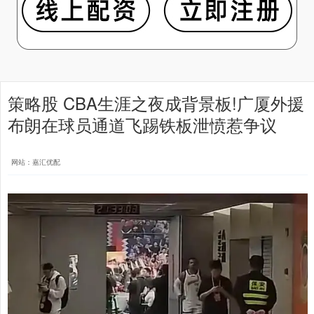
策略股 CBA生涯之夜成背景板!广厦外援
布朗在球员通道飞踢铁板泄愤惹争议
网站：嘉汇优配