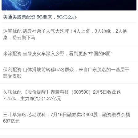
美通美股票配资 6G要来，5G怎么办
达宝优配 德云社弟子人气大洗牌！4人上桌，3人边缘，2人换
桌，岳云鹏下马
米涂配资 坐绿皮火车深入乡野，看到更多“中国的B面”
保利配资 山体滑坡前转移57名群众，来自广东茂名的一基层干
部受表彰
久联优配 【股价提醒】泰豪科技（600590）2月5日收盘跌
7.75%，主力净流出1.27亿元
三叶草策略 芯动联科：7月16日融券卖出400股，融资融券余额
687亿元