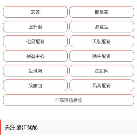
宏泰
股赢家
上升浪
易速宝
七星配资
天弘配资
创盈中心
驰牛配资
生讯网
星迈网
股腰包
易富配资
全部话题标签
关注 嘉汇优配