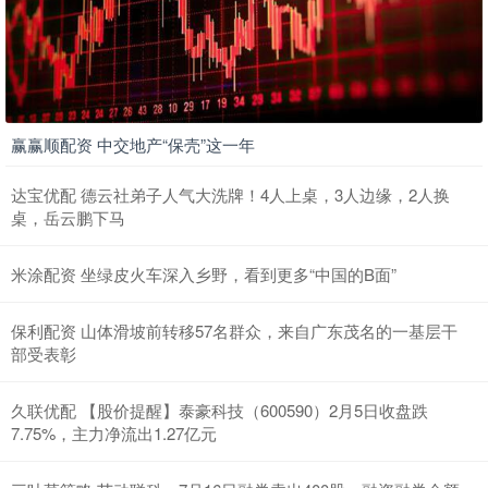
赢赢顺配资 中交地产“保壳”这一年
达宝优配 德云社弟子人气大洗牌！4人上桌，3人边缘，2人换
桌，岳云鹏下马
米涂配资 坐绿皮火车深入乡野，看到更多“中国的B面”
保利配资 山体滑坡前转移57名群众，来自广东茂名的一基层干
部受表彰
久联优配 【股价提醒】泰豪科技（600590）2月5日收盘跌
7.75%，主力净流出1.27亿元