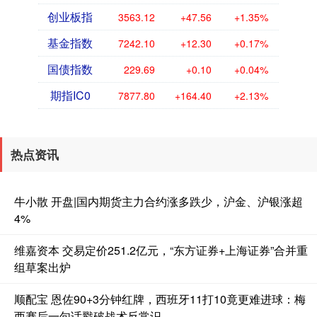
创业板指
3563.12
+47.56
+1.35%
基金指数
7242.10
+12.30
+0.17%
国债指数
229.69
+0.10
+0.04%
期指IC0
7877.80
+164.40
+2.13%
热点资讯
牛小散 开盘|国内期货主力合约涨多跌少，沪金、沪银涨超
4%
维嘉资本 交易定价251.2亿元，“东方证券+上海证券”合并重
组草案出炉
顺配宝 恩佐90+3分钟红牌，西班牙11打10竟更难进球：梅
西赛后一句话戳破战术反常识