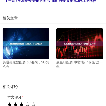
下一篇：
七星配资 金价上演“过山车”行情 黄金市场买卖两头热
相关文章
美通美股票配资 6G要来，5G怎
赢赢顺配资 中交地产“保壳”这一
么办
年
相关评论
本文评分
*