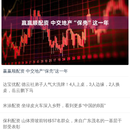
赢赢顺配资 中交地产“保壳”这一年
达宝优配 德云社弟子人气大洗牌！4人上桌，3人边缘，2人换
桌，岳云鹏下马
米涂配资 坐绿皮火车深入乡野，看到更多“中国的B面”
保利配资 山体滑坡前转移57名群众，来自广东茂名的一基层干
部受表彰