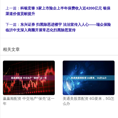
上一篇：
科银宏泰 3家上市险企上半年保费收入近4200亿元 银保
渠道价值贡献提升
下一篇：
东兴证券 扫黑除恶进楼宇 法治宣传入人心——瑞众保险
临沂中支深入商圈开展常态化扫黑除恶宣传
相关文章
赢赢顺配资 中交地产“保壳”这一
美通美股票配资 6G要来，5G怎
年
么办