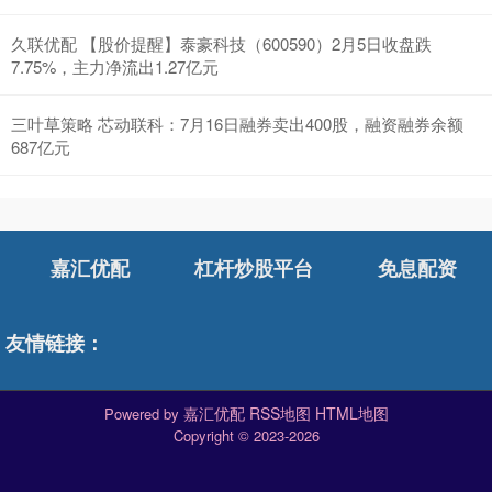
久联优配 【股价提醒】泰豪科技（600590）2月5日收盘跌
7.75%，主力净流出1.27亿元
三叶草策略 芯动联科：7月16日融券卖出400股，融资融券余额
687亿元
嘉汇优配
杠杆炒股平台
免息配资
友情链接：
嘉汇优配
RSS地图
HTML地图
Powered by
Copyright
© 2023-2026