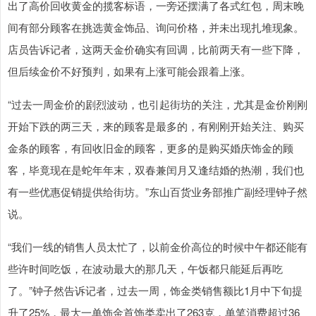
出了高价回收黄金的揽客标语，一旁还摆满了各式红包，周末晚
间有部分顾客在挑选黄金饰品、询问价格，并未出现扎堆现象。
店员告诉记者，这两天金价确实有回调，比前两天有一些下降，
但后续金价不好预判，如果有上涨可能会跟着上涨。
“过去一周金价的剧烈波动，也引起街坊的关注，尤其是金价刚刚
开始下跌的两三天，来的顾客是最多的，有刚刚开始关注、购买
金条的顾客，有回收旧金的顾客，更多的是购买婚庆饰金的顾
客，毕竟现在是蛇年年末，双春兼闰月又逢结婚的热潮，我们也
有一些优惠促销提供给街坊。”东山百货业务部推广副经理钟子然
说。
“我们一线的销售人员太忙了，以前金价高位的时候中午都还能有
些许时间吃饭，在波动最大的那几天，午饭都只能延后再吃
了。”钟子然告诉记者，过去一周，饰金类销售额比1月中下旬提
升了25%，最大一单饰金首饰类卖出了263克，单笔消费超过36